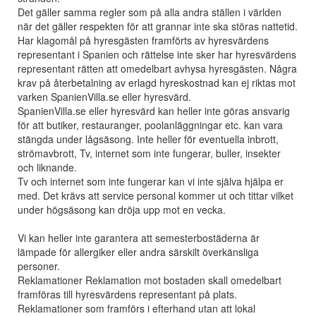
Det gäller samma regler som på alla andra ställen i världen
när det gäller respekten för att grannar inte ska störas nattetid.
Har klagomål på hyresgästen framförts av hyresvärdens
representant i Spanien och rättelse inte sker har hyresvärdens
representant rätten att omedelbart avhysa hyresgästen. Några
krav på återbetalning av erlagd hyreskostnad kan ej riktas mot
varken SpanienVilla.se eller hyresvärd.
SpanienVilla.se eller hyresvärd kan heller inte göras ansvarig
för att butiker, restauranger, poolanläggningar etc. kan vara
stängda under lågsäsong. Inte heller för eventuella inbrott,
strömavbrott, Tv, internet som inte fungerar, buller, insekter
och liknande.
Tv och internet som inte fungerar kan vi inte själva hjälpa er
med. Det krävs att service personal kommer ut och tittar vilket
under högsäsong kan dröja upp mot en vecka.
Vi kan heller inte garantera att semesterbostäderna är
lämpade för allergiker eller andra särskilt överkänsliga
personer.
Reklamationer Reklamation mot bostaden skall omedelbart
framföras till hyresvärdens representant på plats.
Reklamationer som framförs i efterhand utan att lokal